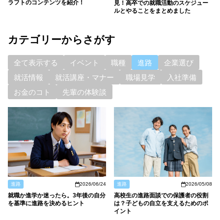
ラフトのコンテンツを紹介！
見！高卒での就職活動のスケジュー
ルとやることをまとめました
カテゴリーからさがす
全て表示する
イベント
職種
進路
企業選び
就活情報
就活講座・マナー
職場見学
入社準備
お金のコト
先輩の体験談
進路
2026/06/24
進路
2026/05/08
就職か進学か迷ったら。3年後の自分
高校生の進路面談での保護者の役割
を基準に進路を決めるヒント
は？子どもの自立を支えるためのポ
イント