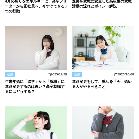
4月の焦りをエネルギーに！高卒フリ
進路を就職に変更した高校生の就職
ーターから正社員へ、今すぐできる3
活動の流れとポイント解説
つの行動
進路
2025/11/28
進路
2025/10/08
年末年始に「進学」から「就職」に
進路変更をして、就活を「今」始め
進路変更するのは遅い？高卒就職す
る人がやるべきこと
るにはどうする？