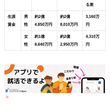
る差
生涯
男
約
2億
約
2億
3,160万
賃金
性
4,850万円
8,010万円
円
女
約
1億
約
2億
4,310万
性
8,640万円
2,950万円
円