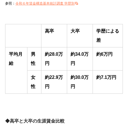
参照：
令和６年賃金構造基本統計調査 学歴別
高卒
大卒
学歴による
差
平均月
男
約
28.0万
約
34.0万
約
6万円
給
性
円
円
女
約
22.9万
約
30.0万
約
7.1万円
性
円
円
◆高卒と大卒の生涯賃金比較