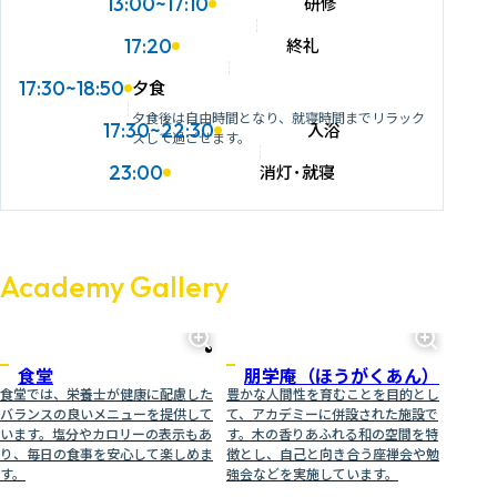
13:00~17:10
研修
17:20
終礼
17:30~18:50
夕食
夕食後は自由時間となり、就寝時間までリラック
17:30~22:30
入浴
スして過ごせます。
23:00
消灯･就寝
Academy Gallery
食堂
朋学庵（ほうがくあん）
食堂では、栄養士が健康に配慮した
豊かな人間性を育むことを目的とし
バランスの良いメニューを提供して
て、アカデミーに併設された施設で
います。塩分やカロリーの表示もあ
す。木の香りあふれる和の空間を特
り、毎日の食事を安心して楽しめま
徴とし、自己と向き合う座禅会や勉
す。
強会などを実施しています。