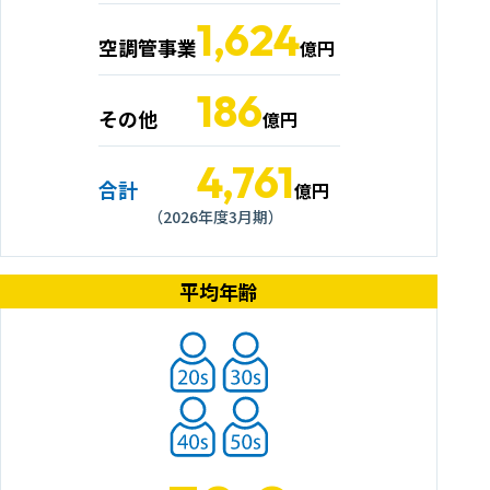
1,624
空調管事業
億円
186
その他
億円
4,761
合計
億円
（2026年度3月期）
平均年齢