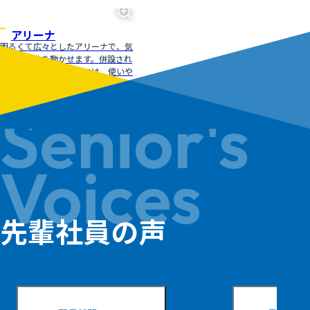
アリーナ
明るくて広々としたアリーナで、気
持ちよく体を動かせます。併設され
ているトレーニング室には、使いや
すいフィットネスマシンもそろって
いて、運動しやすい環境を整えてい
Senior's
ます。
Voices
先輩社員の声