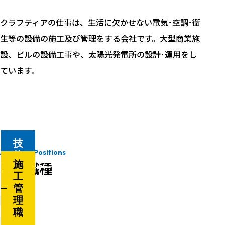
クラフティアの仕事は、生活に欠かせない電気･空調･衛
生等の設備の施工及び管理をする会社です。大型商業施
設、ビルの設備工事や、太陽光発電所の設計･運用をし
ています。
技
Available Positions
能
募集職種
施
現
工
業
管
職
理
職