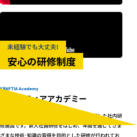
りに関われるやりがいがあります。
がいを実感できます。
空調管施工管理職
電気技能現業職
ビルや工場などの空調·水道設備の工事を計画通り
工場やビル、一般住宅など、建物の中で電気を使え
に進める「現場の司令塔」です。空気や水が快適に
るようにする工事を行います。照明やコンセントの
未経験でも大丈夫!
流れるように、配管などの工事を安全·品質·コスト
設置、電気を安全に使うための設備づくりなどが主
面から管理します。設計図を作ったり、工事金額を
安心の研修制度
な仕事です。また、防災無線や携帯基地局の工事も
計算したりするのも大切な役割です。たくさんの人
担当します。普段使っている「電気」を裏で支え
と関わりながら、快適な空間づくりを支えるやりが
る、暮らしに欠かせない仕事です。
いのある仕事です。
KRAFTIA Academy
空調管技能現業職
こんな人が向いています
クラフティアアカデミー
空調や水まわりの設備を設置する仕事です。空気の
人と話すのが好き
通り道となる配管や、トイレ·エアコンなどの設備
クラフティアアカデミーは、宿泊設備を完備した社内研
パソコンを使いこなしてみたい
を建物内に取り付けることで、清潔で快適な空間を
修施設です。新入社員研修をはじめ、年間を通じてさま
リーダーシップを発揮したい
つくります。普段の生活で当たり前に使っている設
ざまな技術·知識の習得を目的とした研修が行われてお