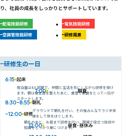
備を支える、身近でやりがいのある仕事です。
り、社員の成長をしっかりとサポートしています。
こんな人が向いています
施工管理職のある日の
スケジュール
配電技能研修
電気技能研修
出勤
8:30
体を動かすのが好き
空調管技能研修
研修風景
朝礼･ミーティング
自分の手でモノを作りたい
9:00
チームで働きたい
現場巡視
10:00
お客様･建築業者との打ち合わせ
11:00
研修生の一日
昼食
12:00
技能現業職のある日の
スケジュール
打合せ資料作成
13:00
6:15
起床
出勤
8:30
メーカーとの打合せ
宿泊室は4人部屋で、仲間と生活を共にしながら研修を受け
14:00
7:00
朝食
朝礼･現場作業･
ミーティング
9:00
ます。朝は身支度を整えたあと、食堂で朝食をとって一日が
工程表作成･図面作成
15:00
スタートします。
8:30~8:55
朝礼
昼食
12:00
退社
17:20
グラウンドで朝礼を行い、その後みんなでラジオ体
昼礼･現場作業
13:00
~12:00
研修
操をして体をほぐします。
朝礼のあと、お昼まで研修を行い、現場で役立つ技術や
後片付け･翌日準備
17:00
12:00
昼食･昼休み
知識をしっかり身につけます。
退社
17:20