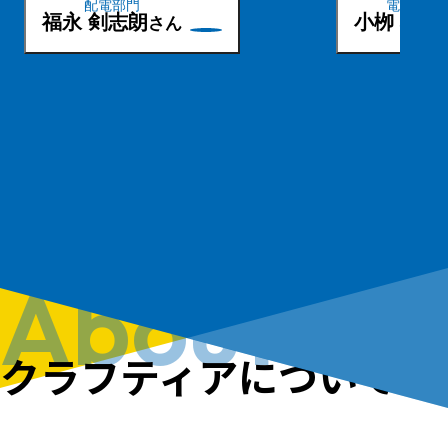
配電部門
電気部門
福永 剣志朗
小栁 颯汰
さん
About us
クラフティアに
ついて