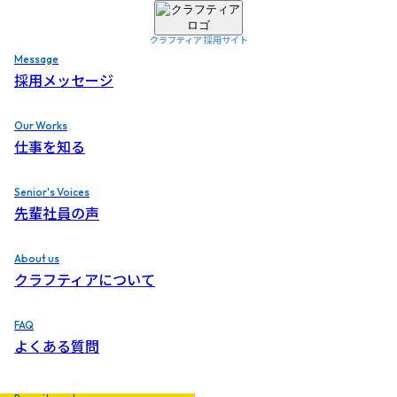
建物
命
吹
込
に
を
き
め｡
クラフティア 採用サイト
Message
クラフティア 採用サイト
採用メッセージ
クラフティア 採用サイト
Our Works
仕事を知る
Senior's Voices
先輩社員の声
About us
クラフティアについて
FAQ
よくある質問
Scroll Down