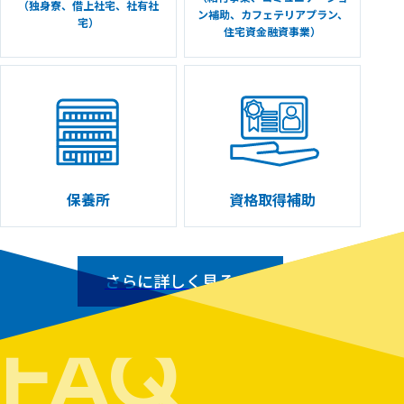
（独身寮、借上社宅、社有社
ン補助、カフェテリアプラン、
宅）
住宅資金融資事業）
保養所
資格取得補助
さらに詳しく見る
FAQ
クラフティアサイトへ遷移します