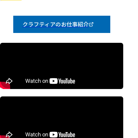
Close
Close
ぎのうげんぎょうしょく
せこうかんりしょく
技能現業職
施工管理職
クラフティアのお仕事紹介
現場監督
現
技能現業職は、設備を使える状態にするために
施工管理職は、工事全体を管理する
の
地で実際に工事をする仕事
仕事です。
です。
電気施工管理職
配電技能現業職
ビルや工場の電気工事をスムーズに進めるための
電柱に登って電線を張り替えたり、新しく設置した
「まとめ役」です。図面を作成したり、工事のスケ
りする仕事です。高所作業車を使うこともあり、屋
ジュールや安全面、予算などを管理したりします。
外での作業が中心となるため体力が必要です。台風
現場の作業スタッフやお客さまと打ち合わせをする
などの災害時には、電気をすぐに復旧させるための
機会も多く、チームで工事を進めていく仕事です。
工事も行い、人々の生活を守る使命感のある仕事で
電気·電子·通信の知識を活かして、大きな建物づく
す。手に職をつけて、社会のインフラを支えるやり